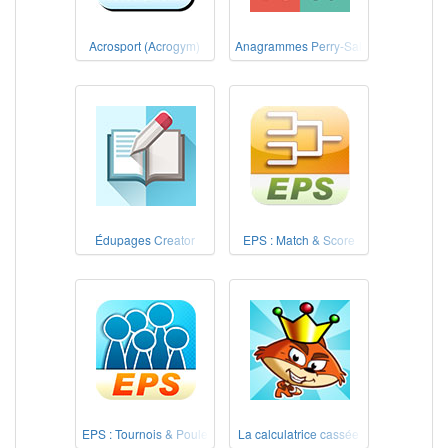
Acrosport (Acrogym)
Anagrammes Perry-Salkow
Édupages Creator
EPS : Match & Score
EPS : Tournois & Poule
La calculatrice cassée