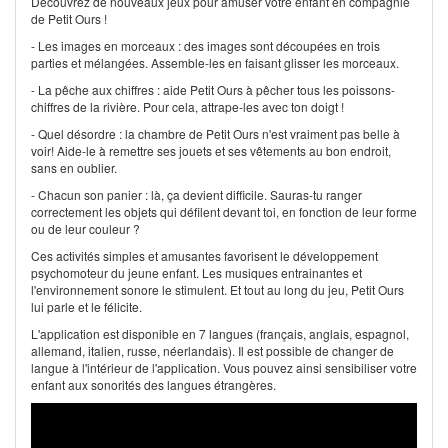
Découvrez de nouveaux jeux pour amuser votre enfant en compagnie
de Petit Ours !
- Les images en morceaux : des images sont découpées en trois
parties et mélangées. Assemble-les en faisant glisser les morceaux.
- La pêche aux chiffres : aide Petit Ours à pêcher tous les poissons-
chiffres de la rivière. Pour cela, attrape-les avec ton doigt !
- Quel désordre : la chambre de Petit Ours n'est vraiment pas belle à
voir! Aide-le à remettre ses jouets et ses vêtements au bon endroit,
sans en oublier.
- Chacun son panier : là, ça devient difficile. Sauras-tu ranger
correctement les objets qui défilent devant toi, en fonction de leur forme
ou de leur couleur ?
Ces activités simples et amusantes favorisent le développement
psychomoteur du jeune enfant. Les musiques entrainantes et
l'environnement sonore le stimulent. Et tout au long du jeu, Petit Ours
lui parle et le félicite.
L'application est disponible en 7 langues (français, anglais, espagnol,
allemand, italien, russe, néerlandais). Il est possible de changer de
langue à l'intérieur de l'application. Vous pouvez ainsi sensibiliser votre
enfant aux sonorités des langues étrangères.