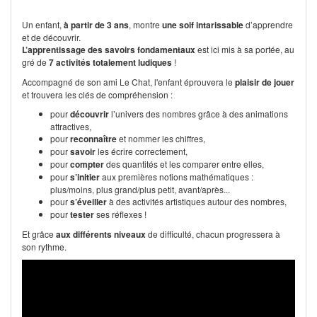
Un enfant,
à partir de 3 ans
, montre
une soif intarissable
d’apprendre
et de découvrir.
L’apprentissage des savoirs fondamentaux
est ici mis à sa portée, au
gré de
7 activités totalement ludiques
!
Accompagné de son ami Le Chat, l'enfant éprouvera le
plaisir de jouer
et trouvera les clés de compréhension :
pour
découvrir
l’univers des nombres grâce à des animations
attractives,
pour
reconnaître
et nommer les chiffres,
pour
savoir
les écrire correctement,
pour
compter
des quantités et les comparer entre elles,
pour
s’initier
aux premières notions mathématiques :
plus/moins, plus grand/plus petit, avant/après...
pour
s’éveiller
à des activités artistiques autour des nombres,
pour
tester
ses réflexes !
Et grâce
aux différents niveaux
de difficulté, chacun progressera à
son rythme.