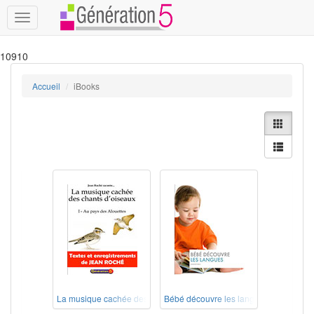
Toggle
navigation
10910
Accueil
iBooks
La musique cachée des chants d'oiseaux – Au pays des Alouettes (
Bébé découvre les langues (iBook)