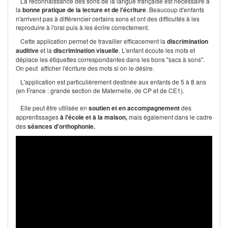
La reconnaissance des sons de la langue française est nécessaire à
la
bonne pratique de la lecture et de l'écriture
. Beaucoup d'enfants
n'arrivent pas à différencier certains sons et ont des difficultés à les
reproduire à l'oral puis à les écrire correctement.
Cette application permet de travailler efficacement la
discrimination
auditive
et la
discrimination visuelle
. L'enfant écoute les mots et
déplace les étiquettes correspondantes dans les bons "sacs à sons".
On peut afficher l'écriture des mots si on le désire.
L'application est particulièrement destinée aux enfants de 5 à 8 ans
(en France : grande section de Maternelle, de CP et de CE1).
Elle peut être utilisée en
soutien et en accompagnement
des
apprentissages
à l'école et à la maison,
mais également dans le cadre
des
séances d'orthophonie.