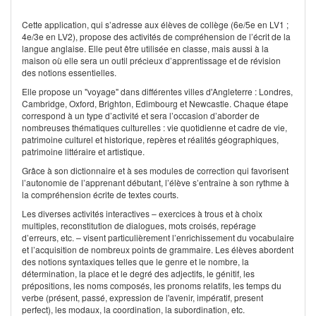
Cette application, qui s’adresse aux élèves de collège (6e/5e en LV1 ;
4e/3e en LV2), propose des activités de compréhension de l’écrit de la
langue anglaise. Elle peut être utilisée en classe, mais aussi à la
maison où elle sera un outil précieux d’apprentissage et de révision
des notions essentielles.
Elle propose un "voyage" dans différentes villes d'Angleterre : Londres,
Cambridge, Oxford, Brighton, Edimbourg et Newcastle. Chaque étape
correspond à un type d’activité et sera l’occasion d’aborder de
nombreuses thématiques culturelles : vie quotidienne et cadre de vie,
patrimoine culturel et historique, repères et réalités géographiques,
patrimoine littéraire et artistique.
Grâce à son dictionnaire et à ses modules de correction qui favorisent
l’autonomie de l’apprenant débutant, l’élève s’entraîne à son rythme à
la compréhension écrite de textes courts.
Les diverses activités interactives – exercices à trous et à choix
multiples, reconstitution de dialogues, mots croisés, repérage
d’erreurs, etc. – visent particulièrement l’enrichissement du vocabulaire
et l’acquisition de nombreux points de grammaire. Les élèves abordent
des notions syntaxiques telles que le genre et le nombre, la
détermination, la place et le degré des adjectifs, le génitif, les
prépositions, les noms composés, les pronoms relatifs, les temps du
verbe (présent, passé, expression de l'avenir, impératif, present
perfect), les modaux, la coordination, la subordination, etc.