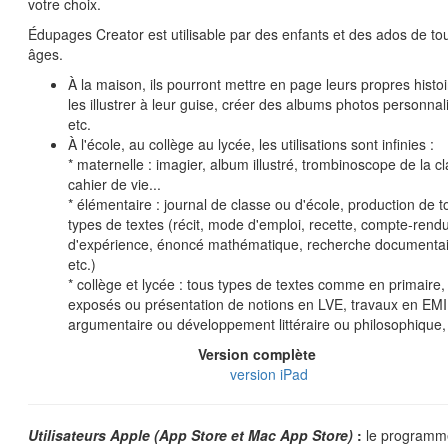
votre choix.
Édupages Creator est utilisable par des enfants et des ados de to
âges.
À la maison, ils pourront mettre en page leurs propres histoi
les illustrer à leur guise, créer des albums photos personnal
etc.
À l'école, au collège au lycée, les utilisations sont infinies :
* maternelle : imagier, album illustré, trombinoscope de la cl
cahier de vie...
* élémentaire : journal de classe ou d'école, production de t
types de textes (récit, mode d'emploi, recette, compte-rend
d'expérience, énoncé mathématique, recherche documentai
etc.)
* collège et lycée : tous types de textes comme en primaire,
exposés ou présentation de notions en LVE, travaux en EMI
argumentaire ou développement littéraire ou philosophique, 
Version complète
version iPad
Utilisateurs Apple (App Store et Mac App Store)
:
le programm