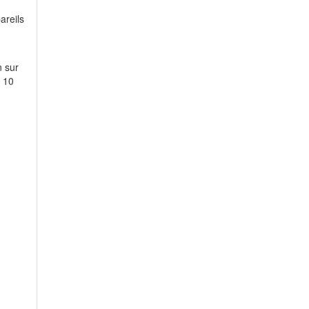
areils
n sur
à 10