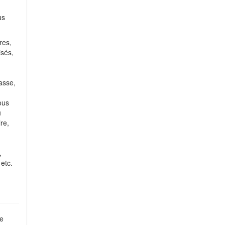
us
res,
isés,
asse,
ous
u
re,
,
etc.
e