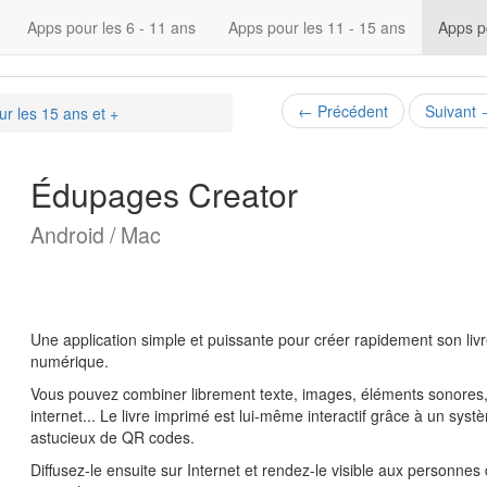
Apps pour les 6 - 11 ans
Apps pour les 11 - 15 ans
Apps p
←
Précédent
Suivant
r les 15 ans et +
Édupages Creator
Android / Mac
Une application simple et puissante pour créer rapidement son liv
numérique.
Vous pouvez combiner librement texte, images, éléments sonores,
internet... Le livre imprimé est lui-même interactif grâce à un syst
astucieux de QR codes.
Diffusez-le ensuite sur Internet et rendez-le visible aux personnes