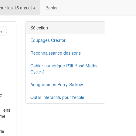
our les 15 ans et +
iBooks
Sélection
→
Édupages Creator
Reconnaissance des sons
Cahier numérique P'tit Rusé Maths
Cycle 3
Anagrammes Perry-Salkow
re
Outils interactifs pour l'école
 liens
ème
 de