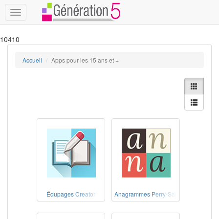
Toggle
navigation
10410
Accueil
Apps pour les 15 ans et +
Édupages Creator
Anagrammes Perry-Salkow