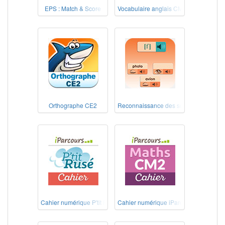
EPS : Match & Score
Vocabulaire anglais CM1-CM2
Orthographe CE2
Reconnaissance des sons
Cahier numérique P'tit Rusé Maths Cycle 3
Cahier numérique iParcours Maths CM