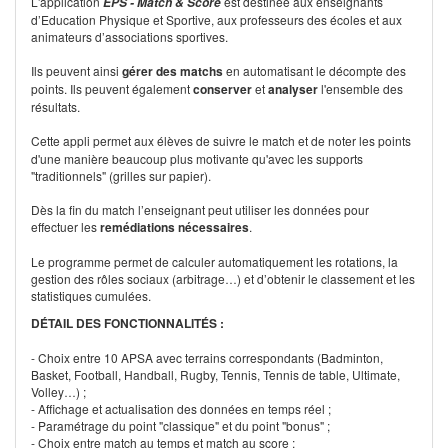
L'application
est destinée aux enseignants
EPS - Match & Score
d’Education Physique et Sportive, aux professeurs des écoles et aux
animateurs d’associations sportives.
Ils peuvent ainsi
gérer des matchs
en automatisant le décompte des
points. Ils peuvent également
conserver
et
analyser
l'ensemble des
résultats.
Cette appli
permet aux élèves de suivre le match et de noter les points
d'une manière beaucoup plus motivante qu'avec les supports
"traditionnels" (grilles sur papier).
Dès la fin du match l’enseignant peut utiliser les données pour
effectuer les
remédiations
nécessaires
.
Le programme permet de calculer automatiquement les rotations, la
gestion des rôles sociaux (arbitrage…) et d’obtenir le classement et les
statistiques cumulées.
DÉTAIL DES FONCTIONNALITÉS :
- Choix entre 10 APSA avec terrains correspondants (Badminton,
Basket, Football, Handball, Rugby, Tennis, Tennis de table, Ultimate,
Volley…) ;
- Affichage et actualisation des données en temps réel ;
- Paramétrage du point "classique" et du point "bonus" ;
- Choix entre match au temps et match au score ;