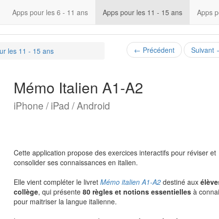
Apps pour les 6 - 11 ans
Apps pour les 11 - 15 ans
Apps p
←
Précédent
Suivant
r les 11 - 15 ans
Mémo Italien A1-A2
iPhone / iPad / Android
Cette application propose des exercices interactifs pour réviser et
consolider ses connaissances en italien.
Elle vient compléter le livret
Mémo italien A1-A2
destiné aux
élève
collège
, qui présente
80 règles et notions essentielles
à connai
pour maitriser la langue italienne.