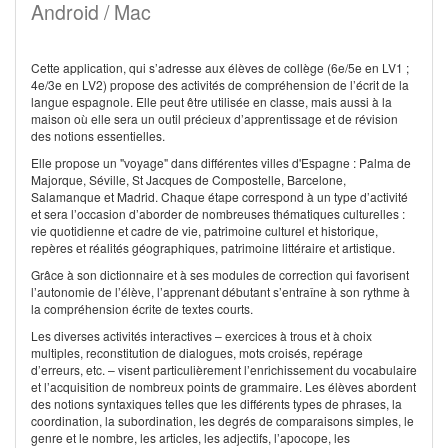
Android / Mac
Cette application, qui s’adresse aux élèves de collège (6e/5e en LV1 ;
4e/3e en LV2) propose des activités de compréhension de l’écrit de la
langue espagnole. Elle peut être utilisée en classe, mais aussi à la
maison où elle sera un outil précieux d’apprentissage et de révision
des notions essentielles.
Elle propose un "voyage" dans différentes villes d'Espagne : Palma de
Majorque, Séville, St Jacques de Compostelle, Barcelone,
Salamanque et Madrid. Chaque étape correspond à un type d’activité
et sera l’occasion d’aborder de nombreuses thématiques culturelles :
vie quotidienne et cadre de vie, patrimoine culturel et historique,
repères et réalités géographiques, patrimoine littéraire et artistique.
Grâce à son dictionnaire et à ses modules de correction qui favorisent
l’autonomie de l’élève, l’apprenant débutant s’entraîne à son rythme à
la compréhension écrite de textes courts.
Les diverses activités interactives – exercices à trous et à choix
multiples, reconstitution de dialogues, mots croisés, repérage
d’erreurs, etc. – visent particulièrement l’enrichissement du vocabulaire
et l’acquisition de nombreux points de grammaire. Les élèves abordent
des notions syntaxiques telles que les différents types de phrases, la
coordination, la subordination, les degrés de comparaisons simples, le
genre et le nombre, les articles, les adjectifs, l’apocope, les