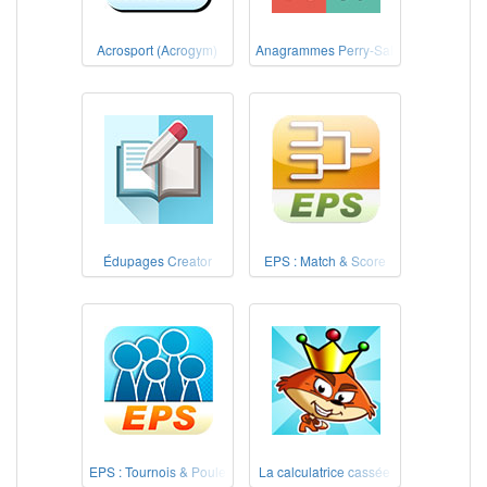
Acrosport (Acrogym)
Anagrammes Perry-Salkow
Édupages Creator
EPS : Match & Score
EPS : Tournois & Poule
La calculatrice cassée