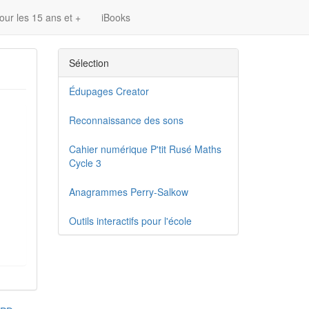
our les 15 ans et +
iBooks
Sélection
Édupages Creator
Reconnaissance des sons
Cahier numérique P'tit Rusé Maths
Cycle 3
Anagrammes Perry-Salkow
Outils interactifs pour l'école
ays des Alouettes (iBook)