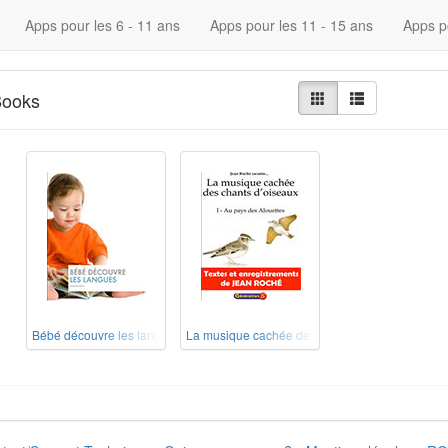
Apps pour les 6 - 11 ans
Apps pour les 11 - 15 ans
Apps p
Books
Bébé découvre les langues (iBook)
La musique cachée des chants d'oiseaux – Au p