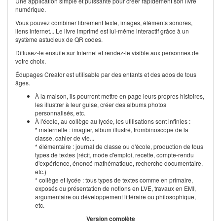
Une application simple et puissante pour créer rapidement son livre
numérique.
Vous pouvez combiner librement texte, images, éléments sonores,
liens internet... Le livre imprimé est lui-même interactif grâce à un
système astucieux de QR codes.
Diffusez-le ensuite sur Internet et rendez-le visible aux personnes de
votre choix.
Édupages Creator est utilisable par des enfants et des ados de tous
âges.
À la maison, ils pourront mettre en page leurs propres histoires,
les illustrer à leur guise, créer des albums photos
personnalisés, etc.
À l'école, au collège au lycée, les utilisations sont infinies :
* maternelle : imagier, album illustré, trombinoscope de la
classe, cahier de vie...
* élémentaire : journal de classe ou d'école, production de tous
types de textes (récit, mode d'emploi, recette, compte-rendu
d'expérience, énoncé mathématique, recherche documentaire,
etc.)
* collège et lycée : tous types de textes comme en primaire,
exposés ou présentation de notions en LVE, travaux en EMI,
argumentaire ou développement littéraire ou philosophique,
etc.
Version complète