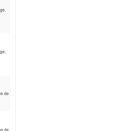
ge,
ge,
ce de
ce de