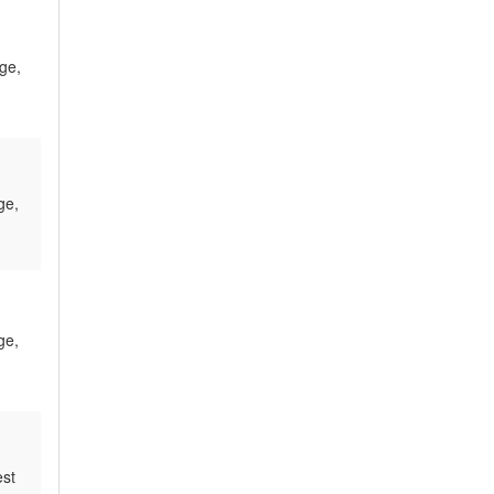
ge,
ge,
ge,
est