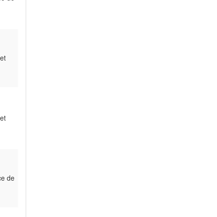
et
et
ce de