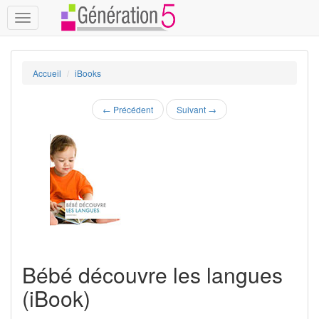
Toggle
navigation
Accueil
iBooks
←
Précédent
Suivant
→
Bébé découvre les langues
(iBook)