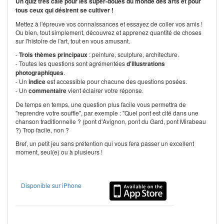
Un quiz très calé pour les super-doués du monde des arts et pour
tous ceux qui désirent se cultiver !
Mettez à l'épreuve vos connaissances et essayez de coller vos amis !
Ou bien, tout simplement, découvrez et apprenez quantité de choses
sur l'histoire de l'art, tout en vous amusant.
-
Trois thèmes principaux
: peinture, sculpture, architecture.
- Toutes les questions sont agrémentées
d'illustrations
photographiques
.
- Un
indice
est accessible pour chacune des questions posées.
- Un
commentaire
vient éclairer votre réponse.
De temps en temps, une question plus facile vous permettra de
"reprendre votre souffle", par exemple : "Quel pont est cité dans une
chanson traditionnelle ? (pont d'Avignon, pont du Gard, pont Mirabeau
?) Trop facile, non ?
Bref, un petit jeu sans prétention qui vous fera passer un excellent
moment, seul(e) ou à plusieurs !
Disponible sur iPhone