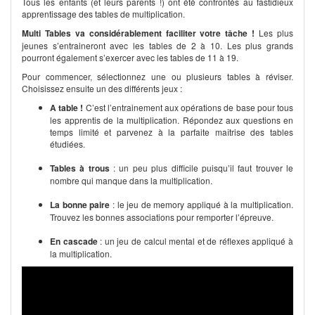
Tous les enfants (et leurs parents !) ont été confrontés au fastidieux
apprentissage des tables de multiplication.
Multi Tables va considérablement faciliter votre tâche !
Les plus
jeunes s’entraineront avec les tables de 2 à 10. Les plus grands
pourront également s’exercer avec les tables de 11 à 19.
Pour commencer, sélectionnez une ou plusieurs tables à réviser.
Choisissez ensuite un des différents jeux :
A table !
C’est l’entrainement aux opérations de base pour tous
les apprentis de la multiplication. Répondez aux questions en
temps limité et parvenez à la parfaite maîtrise des tables
étudiées.
Tables à trous
: un peu plus difficile puisqu’il faut trouver le
nombre qui manque dans la multiplication.
La bonne paire
: le jeu de memory appliqué à la multiplication.
Trouvez les bonnes associations pour remporter l’épreuve.
En cascade
: un jeu de calcul mental et de réflexes appliqué à
la multiplication.
Grâce à la variété des exercices proposés,
vous assimilerez mieux le
fonctionnement des tables de multiplication
et les réponses vous
viendront vite naturellement.