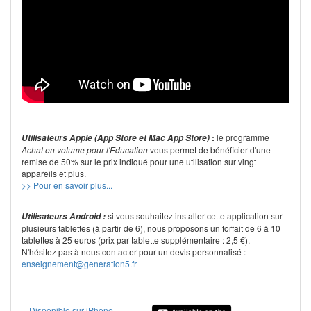
Pour augmenter la difficulté et affronter de nouveaux défis, vous
pourrez
régler le temps de réponse
dans les différents jeux. Grâce
aux
bilans personnalisés
, les parents pourront visualiser les résultats
de leur enfant et suivre sa progression, table par table.
Multi Tables est l’outil idéal pour devenir le champion de la
multiplication et étonner ses professeurs !
:
le programme
Utilisateurs Apple (App Store et Mac App Store)
Achat en volume pour l'Education
vous permet de bénéficier d'une
remise de 50% sur le prix indiqué pour une utilisation sur vingt
appareils et plus.
>> Pour en savoir plus...
si vous souhaitez installer cette application sur
Utilisateurs Android :
plusieurs tablettes (à partir de 6), nous proposons un forfait de 6 à 10
tablettes à 25 euros (prix par tablette supplémentaire : 2,5 €).
N'hésitez pas à nous contacter pour un devis personnalisé :
enseignement@generation5.fr
Disponible sur iPhone