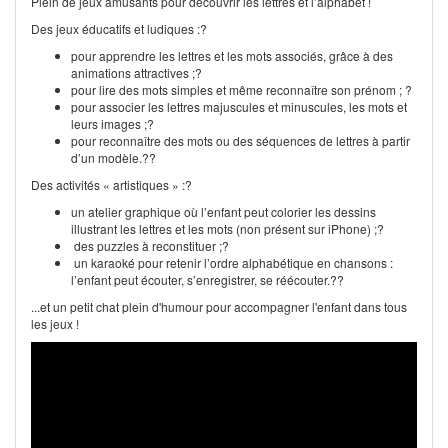
Plein de jeux amusants pour découvrir les lettres et l’alphabet !
Des jeux éducatifs et ludiques :?
pour apprendre les lettres et les mots associés, grâce à des
animations attractives ;?
pour lire des mots simples et même reconnaître son prénom ; ?
pour associer les lettres majuscules et minuscules, les mots et
leurs images ;?
pour reconnaître des mots ou des séquences de lettres à partir
d’un modèle.??
Des activités « artistiques » :?
un atelier graphique où l’enfant peut colorier les dessins
illustrant les lettres et les mots (non présent sur iPhone) ;?
des puzzles à reconstituer ;?
un karaoké pour retenir l’ordre alphabétique en chansons :
l’enfant peut écouter, s’enregistrer, se réécouter.??
...et un petit chat plein d'humour pour accompagner l'enfant dans tous
les jeux !