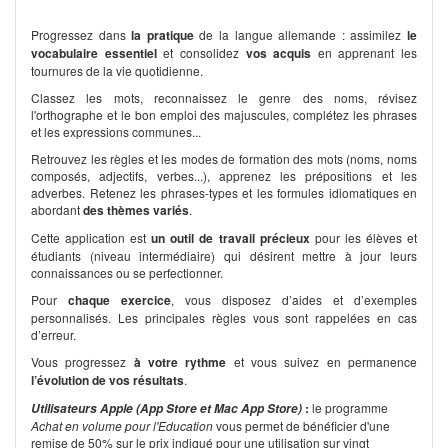
Progressez dans
la pratique
de la langue allemande : assimilez
le
vocabulaire essentiel
et consolidez
vos acquis
en apprenant les
tournures de la vie quotidienne.
Classez les mots, reconnaissez le genre des noms, révisez
l'orthographe et le bon emploi des majuscules, complétez les phrases
et les expressions communes...
Retrouvez les règles et les modes de formation des mots (noms, noms
composés, adjectifs, verbes...), apprenez les prépositions et les
adverbes. Retenez les phrases-types et les formules idiomatiques en
abordant
des thèmes variés
.
Cette application est
un outil de travail précieux
pour les élèves et
étudiants (niveau intermédiaire) qui désirent mettre à jour leurs
connaissances ou se perfectionner.
Pour
chaque exercice
, vous disposez d’aides et d’exemples
personnalisés. Les principales règles vous sont rappelées en cas
d’erreur.
Vous progressez
à votre rythme
et vous suivez en permanence
l’évolution de vos résultats
.
:
le programme
Utilisateurs Apple (App Store et Mac App Store)
Achat en volume pour l'Education
vous permet de bénéficier d'une
remise de 50% sur le prix indiqué pour une utilisation sur vingt