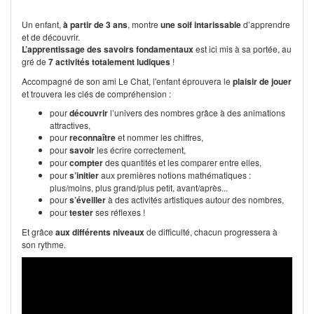
Un enfant,
à partir de 3 ans
, montre
une soif intarissable
d’apprendre
et de découvrir.
L’apprentissage des savoirs fondamentaux
est ici mis à sa portée, au
gré de
7 activités totalement ludiques
!
Accompagné de son ami Le Chat, l'enfant éprouvera le
plaisir de jouer
et trouvera les clés de compréhension :
pour
découvrir
l’univers des nombres grâce à des animations
attractives,
pour
reconnaître
et nommer les chiffres,
pour
savoir
les écrire correctement,
pour
compter
des quantités et les comparer entre elles,
pour
s’initier
aux premières notions mathématiques :
plus/moins, plus grand/plus petit, avant/après...
pour
s’éveiller
à des activités artistiques autour des nombres,
pour
tester
ses réflexes !
Et grâce
aux différents niveaux
de difficulté, chacun progressera à
son rythme.