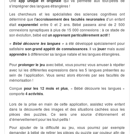
Une
app unique et originale
qui va permette aux tout-petits de
s’imprégner des langues étrangères !
Les chercheurs et les spécialistes des sciences cognitives ont
déterminé que
l’accroissement des facultés neuronales
d’un enfant
était
exponentiel
entre 0 et 2 ans. Bébé passera ainsi de 2 500
connexions synaptiques à plus de 15 000 connexions : à ce stade de
son évolution, bébé est
un apprenant particulièrement actif !
a été développé spécialement pour
« Bébé découvre les langues »
satisfaire
son grand appétit de connaissances
. Il va
jouer
mais aussi
apprendre
à différencier sa langue natale et les langues étrangères.
Pour
prolonger le jeu
avec bébé, vous pourrez vous amuser à répéter
avec lui les différentes expressions dans les 5 langues présentes au
sein de l’application. Vous serez alors étonnés par ses facultés de
mémorisation !
Conçue
pour les 12 mois et plus
, « Bébé découvre les langues »
comporte
4 activités
.
Lors de la prise en main de cette application, assistez votre enfant
dans la découverte des images et des situations cachées sous les
pièces des puzzles. Ce sera une source d’étonnement et
d’émerveillement pour les tout-petits !
Pour ajouter de la difficulté au jeu, vous pourrez par exemple
demander à bébé de retirer les pièces du puzzle par couleur afin de