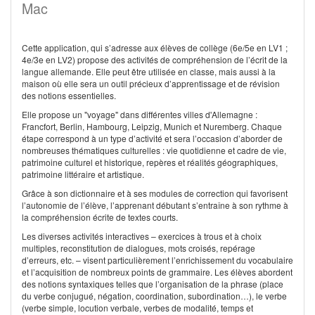
Mac
Cette application, qui s’adresse aux élèves de collège (6e/5e en LV1 ;
4e/3e en LV2) propose des activités de compréhension de l’écrit de la
langue allemande. Elle peut être utilisée en classe, mais aussi à la
maison où elle sera un outil précieux d’apprentissage et de révision
des notions essentielles.
Elle propose un "voyage" dans différentes villes d'Allemagne :
Francfort, Berlin, Hambourg, Leipzig, Munich et Nuremberg. Chaque
étape correspond à un type d’activité et sera l’occasion d’aborder de
nombreuses thématiques culturelles : vie quotidienne et cadre de vie,
patrimoine culturel et historique, repères et réalités géographiques,
patrimoine littéraire et artistique.
Grâce à son dictionnaire et à ses modules de correction qui favorisent
l’autonomie de l’élève, l’apprenant débutant s’entraîne à son rythme à
la compréhension écrite de textes courts.
Les diverses activités interactives – exercices à trous et à choix
multiples, reconstitution de dialogues, mots croisés, repérage
d’erreurs, etc. – visent particulièrement l’enrichissement du vocabulaire
et l’acquisition de nombreux points de grammaire. Les élèves abordent
des notions syntaxiques telles que l’organisation de la phrase (place
du verbe conjugué, négation, coordination, subordination…), le verbe
(verbe simple, locution verbale, verbes de modalité, temps et